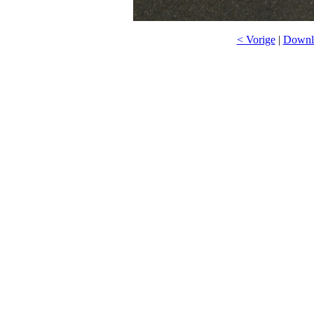
< Vorige
|
Downlo