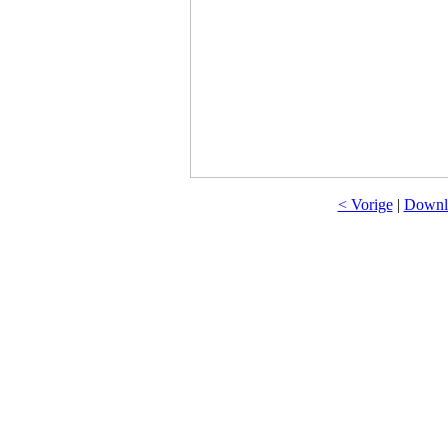
< Vorige
|
Downlo