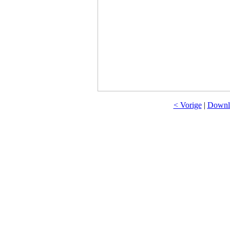
< Vorige
|
Downlo