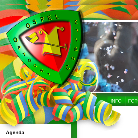
``
INFO
FOT
Agenda