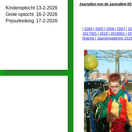
Jaartallen met de aanvulling 001 
Kinderoptocht
13-2-2026
Grote optocht
16-2-2026
Prijsuitreiking
17-2-2026
|
2004
|
2005
|
2006
|
2007
|
2
2017001
|
2018
|
2018001
|
2
historie
|
Jaarvergadering 201