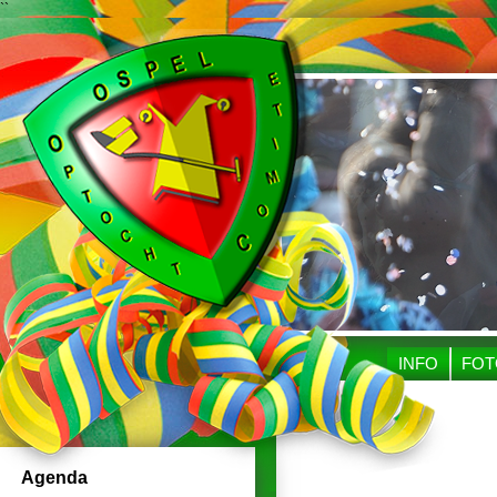
``
INFO
FOT
Agenda