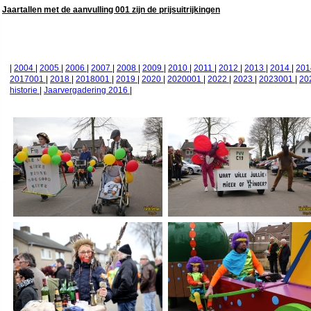
Jaartallen met de aanvulling 001 zijn de prijsuitrijkingen
|
2004
|
2005
|
2006
|
2007
|
2008
|
2009
|
2010
|
2011
|
2012
|
2013
|
2014
|
20
2017001
|
2018
|
2018001
|
2019
|
2020
|
2020001
|
2022
|
2023
|
2023001
|
20
historie
|
Jaarvergadering 2016
|