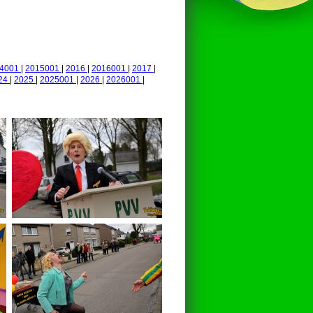
14001
|
2015001
|
2016
|
2016001
|
2017
|
24
|
2025
|
2025001
|
2026
|
2026001
|