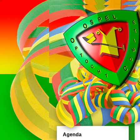
``
Agenda