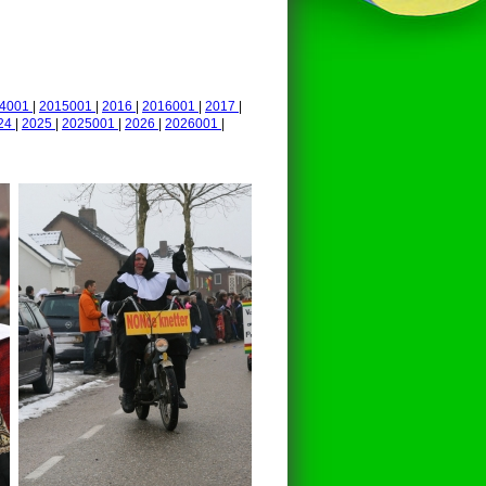
14001
|
2015001
|
2016
|
2016001
|
2017
|
24
|
2025
|
2025001
|
2026
|
2026001
|