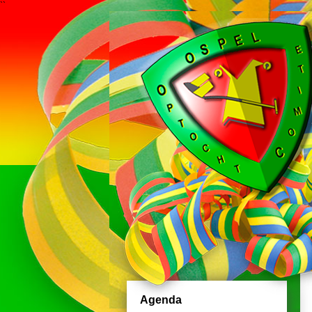
``
Agenda