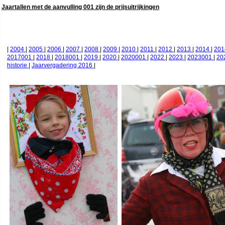
Jaartallen met de aanvulling 001 zijn de prijsuitrijkingen
|
2004
|
2005
|
2006
|
2007
|
2008
|
2009
|
2010
|
2011
|
2012
|
2013
|
2014
|
20
2017001
|
2018
|
2018001
|
2019
|
2020
|
2020001
|
2022
|
2023
|
2023001
|
20
historie
|
Jaarvergadering 2016
|